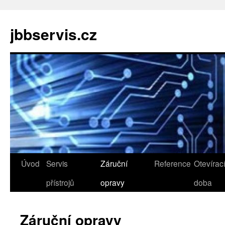
jbbservis.cz
Přejít
Úvod
Servis
Záruční
Reference
Otevírac
k
přístrojů
opravy
doba
obsahu
Záruční opravy
webu