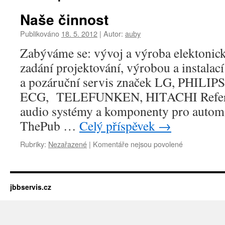
Naše činnost
Publikováno
18. 5. 2012
|
Autor:
auby
Zabýváme se: vývoj a výroba elektonick
zadání projektování, výrobou a instalac
a pozáruční servis značek LG, PHIL
ECG, TELEFUNKEN, HITACHI Refere
audio systémy a komponenty pro automat
ThePub …
Celý příspěvek
→
u
Rubriky:
Nezařazené
|
Komentáře nejsou povolené
textu
s
názvem
Naše
jbbservis.cz
činnost