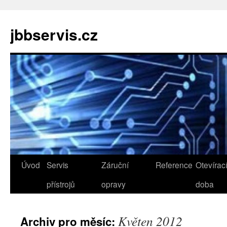
jbbservis.cz
Přejít
Úvod
Servis
Záruční
Reference
Otevírac
k
přístrojů
opravy
doba
obsahu
Květen 2012
Archiv pro měsíc:
webu