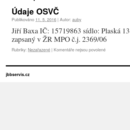
Údaje OSVČ
Publikováno
11. 5. 2016
|
Autor:
auby
Jiří Baxa IČ: 15719863 sídlo: Plaská 1
zapsaný v ŽR MPO č.j. 2369/06
u
Rubriky:
Nezařazené
|
Komentáře nejsou povolené
textu
s
názvem
Údaje
jbbservis.cz
OSVČ