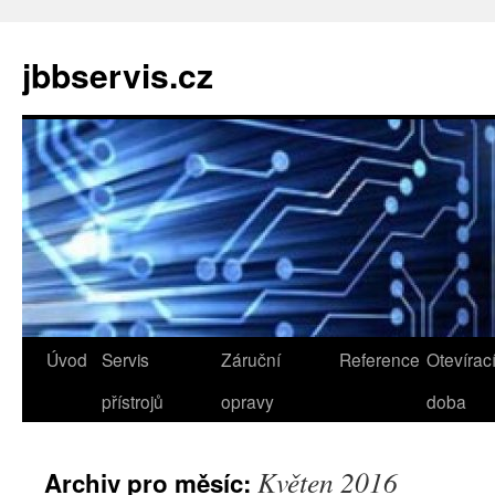
jbbservis.cz
Přejít
Úvod
Servis
Záruční
Reference
Otevírac
k
přístrojů
opravy
doba
obsahu
Květen 2016
Archiv pro měsíc:
webu